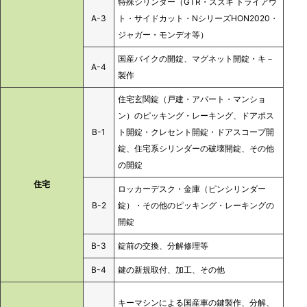
特殊シリンダー（GTR・スズキ トライアウ
A-3
ト・サイドカット・NシリーズHON2020・
ジャガー・モンデオ等）
国産バイクの開錠、マグネット開錠・キ－
A-4
製作
住宅玄関錠（戸建・アパート・マンショ
ン）のピッキング・レーキング、ドアポス
B-1
ト開錠・クレセント開錠・ドアスコープ開
錠、住宅系シリンダーの破壊開錠、その他
の開錠
住宅
ロッカーデスク・金庫（ピンシリンダー
B-2
錠）・その他のピッキング・レーキングの
開錠
B-3
錠前の交換、分解修理等
B-4
鍵の新規取付、加工、その他
キーマシンによる国産車の鍵製作、分解、