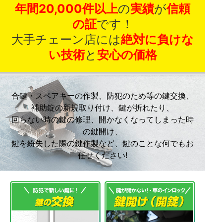
年間20,000件以上
の
実績
が
信頼
の証
です！
大手チェーン店には
絶対に負けな
い技術
と
安心の価格
合鍵・スペアキーの作製、防犯のため等の鍵交換、
補助錠の新規取り付け、鍵が折れたり、
回らない時の鍵の修理、開かなくなってしまった時
の鍵開け、
鍵を紛失した際の鍵作製など、鍵のことな何でもお
任せください!