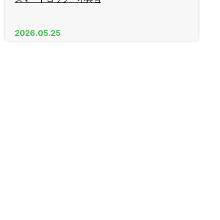
2026.05.25
AGE（日中）製 木製引戸 戸先錠
2026.04.11
新年度
2026.03.09
家庭用金庫
2026.01.27
R1 LEXUS IS300h スマートキー