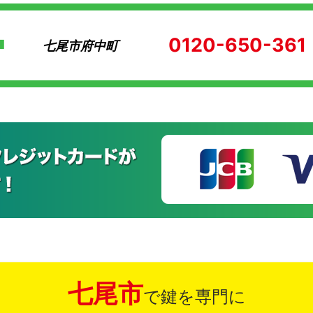
0120-650-361
七尾市府中町
七尾市
で鍵を専門に