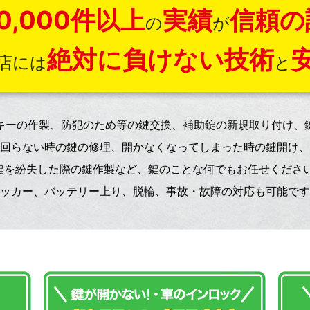
0,000件以上
実績
信頼の
の
が
絶対に負けない技術
店には
と
キーの作製、防犯のため等の鍵交換、補助錠の新規取り付け、
回らない時の鍵の修理、開かなくなってしまった時の鍵開け、
鍵を紛失した際の鍵作製など、鍵のことな何でもお任せください
ッカー、バッテリー上り、脱輪、事故・故障の対応も可能です