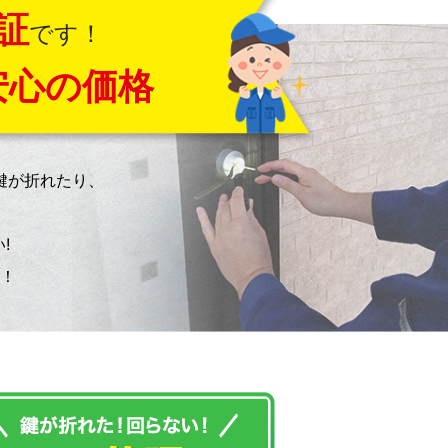
証
です！
安心の価格
鍵が折れたり、
!
！