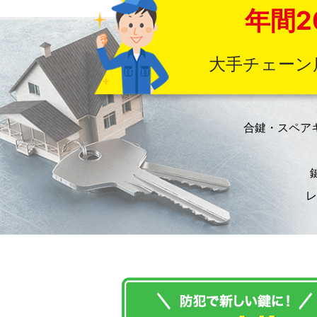
年間2
大手チェーン
合鍵・スペア
レ