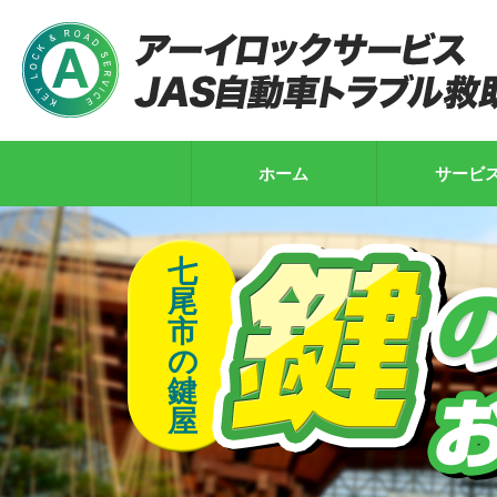
ホーム
サービ
七
尾
市
の
鍵
屋