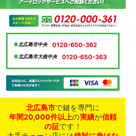
0120-650-362
北広島市中央
0120-650-363
北広島市大曲中央
北広島市
で鍵を専門に
年間20,000件以上
の
実績
が
信頼
の証
です！
大手チェーン店には
絶対に負けな