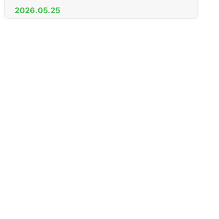
2026.05.25
AGE（日中）製 木製引戸 戸先錠
2026.04.11
新年度
2026.03.09
家庭用金庫
2026.01.27
R1 LEXUS IS300h スマートキー
2026.01.19
ケース不良 交換