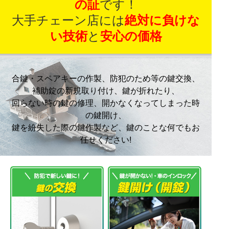
の証
です！
大手チェーン店には
絶対に負けな
い技術
と
安心の価格
合鍵・スペアキーの作製、防犯のため等の鍵交換、
補助錠の新規取り付け、鍵が折れたり、
回らない時の鍵の修理、開かなくなってしまった時
の鍵開け、
鍵を紛失した際の鍵作製など、鍵のことな何でもお
任せください!