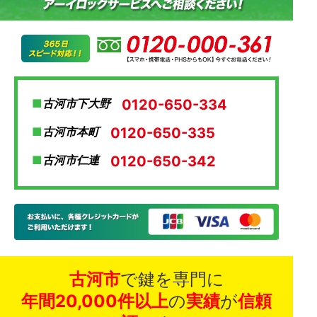
0120-650-334
古河市下大野
0120-650-335
古河市本町
0120-650-342
古河市仁連
古河市
で鍵を専門に
年間20,000件以上
の
実績
が
信頼