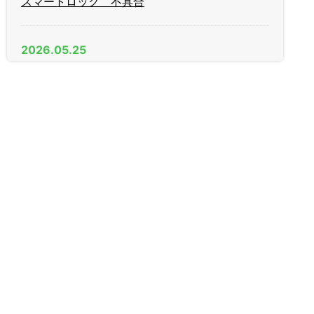
スマートロック 不具合
2026.05.25
AGE（日中）製 木製引戸 戸先錠
2026.04.11
新年度
2026.03.09
家庭用金庫
2026.01.27
R1 LEXUS IS300h スマートキー