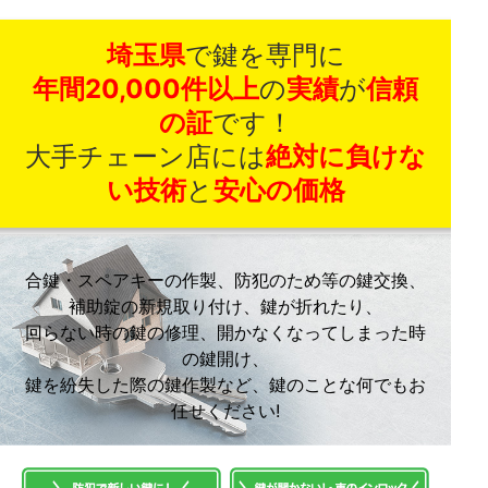
埼玉県
で鍵を専門に
年間20,000件以上
の
実績
が
信頼
の証
です！
大手チェーン店には
絶対に負けな
い技術
と
安心の価格
合鍵・スペアキーの作製、防犯のため等の鍵交換、
補助錠の新規取り付け、鍵が折れたり、
回らない時の鍵の修理、開かなくなってしまった時
の鍵開け、
鍵を紛失した際の鍵作製など、鍵のことな何でもお
任せください!