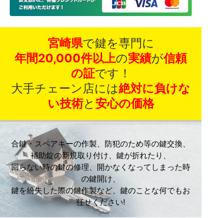
宮崎県
で鍵を専門に
年間20,000件以上
の
実績
が
信頼
の証
です！
大手チェーン店には
絶対に負けな
い技術
と
安心の価格
合鍵・スペアキーの作製、防犯のため等の鍵交換、
補助錠の新規取り付け、鍵が折れたり、
回らない時の鍵の修理、開かなくなってしまった時
の鍵開け、
鍵を紛失した際の鍵作製など、鍵のことな何でもお
任せください!