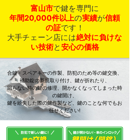
富山市
で鍵を専門に
年間20,000件以上
の
実績
が
信頼
の証
です！
大手チェーン店には
絶対に負けな
い技術
と
安心の価格
合鍵・スペアキーの作製、防犯のため等の鍵交換、
補助錠の新規取り付け、鍵が折れたり、
回らない時の鍵の修理、開かなくなってしまった時
の鍵開け、
鍵を紛失した際の鍵作製など、鍵のことな何でもお
任せください!