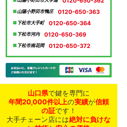
0120-650-362
山陽小野田市大学通
0120-650-363
山陽小野田市鴨庄
0120-650-364
下松市大手町
0120-650-369
下松市河内
0120-650-372
下松市南花岡
山口県
で鍵を専門に
年間20,000件以上
の
実績
が
信頼
の証
です！
大手チェーン店には
絶対に負けな