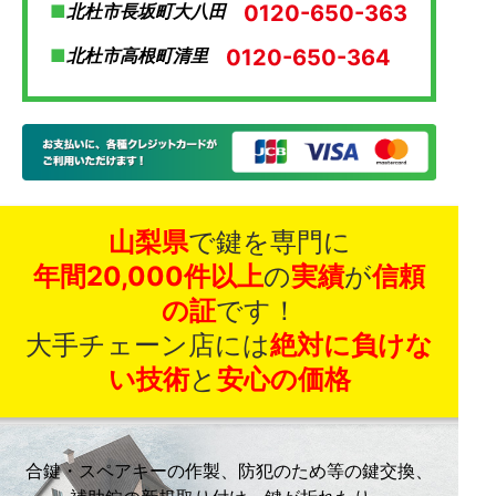
0120-650-363
北杜市長坂町大八田
0120-650-364
北杜市高根町清里
山梨県
で鍵を専門に
年間20,000件以上
の
実績
が
信頼
の証
です！
大手チェーン店には
絶対に負けな
い技術
と
安心の価格
合鍵・スペアキーの作製、防犯のため等の鍵交換、