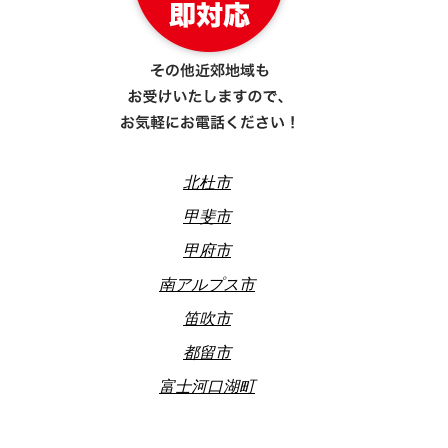
北杜市
甲斐市
甲府市
南アルプス市
笛吹市
都留市
富士河口湖町