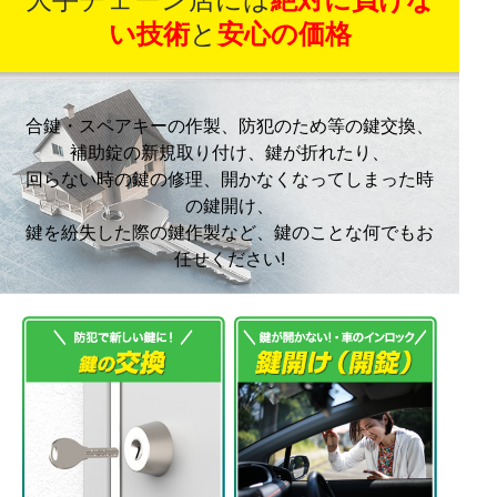
い技術
と
安心の価格
合鍵・スペアキーの作製、防犯のため等の鍵交換、
補助錠の新規取り付け、鍵が折れたり、
回らない時の鍵の修理、開かなくなってしまった時
の鍵開け、
鍵を紛失した際の鍵作製など、鍵のことな何でもお
任せください!