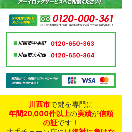
0120-650-363
川西市中央町
0120-650-364
川西市大和西
川西市
で鍵を専門に
年間20,000件以上
の
実績
が
信頼
の証
です！
大手チェーン店には
絶対に負けな