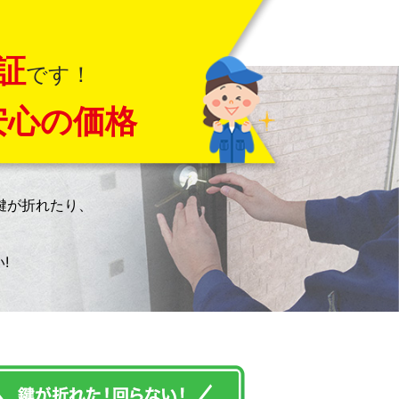
証
です！
安心の価格
鍵が折れたり、
!