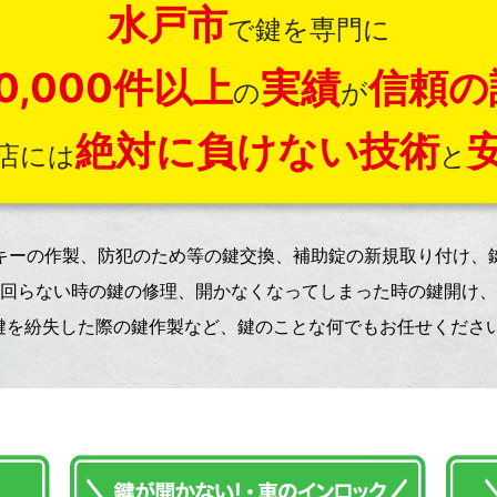
水戸市
で鍵を専門に
0,000件以上
実績
信頼の
の
が
絶対に負けない技術
店には
と
キーの作製、防犯のため等の鍵交換、補助錠の新規取り付け、
回らない時の鍵の修理、開かなくなってしまった時の鍵開け、
鍵を紛失した際の鍵作製など、鍵のことな何でもお任せください