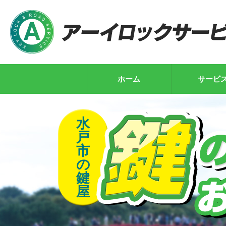
ホーム
サービ
水
戸
市
の
鍵
屋