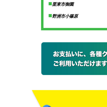
栗東市御園
野洲市小篠原