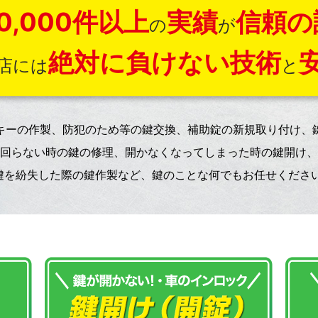
0,000件以上
実績
信頼の
の
が
絶対に負けない技術
店には
と
キーの作製、防犯のため等の鍵交換、補助錠の新規取り付け、
回らない時の鍵の修理、開かなくなってしまった時の鍵開け、
鍵を紛失した際の鍵作製など、鍵のことな何でもお任せください