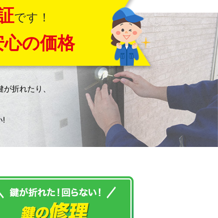
証
です！
安心の価格
鍵が折れたり、
!