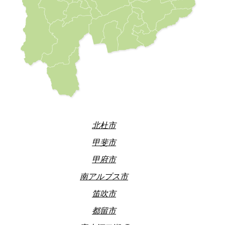
北杜市
甲斐市
甲府市
南アルプス市
笛吹市
都留市