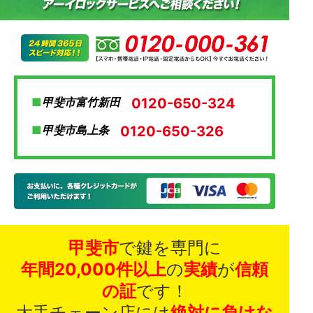
0120-650-324
甲斐市富竹新田
0120-650-326
甲斐市島上条
甲斐市
で鍵を専門に
年間20,000件以上
の
実績
が
信頼
の証
です！
大手チェーン店には
絶対に負けな