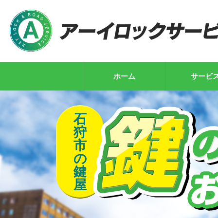
ホーム
サービ
石
狩
市
の
鍵
屋