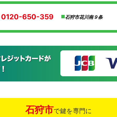
0120-650-359
石狩市花川南９条
石狩市
で鍵を専門に