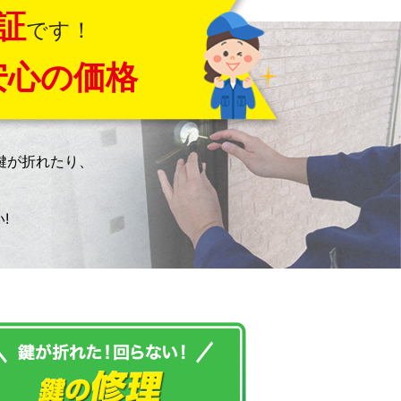
証
です！
安心の価格
鍵が折れたり、
!