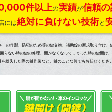
0,000件以上
実績
信頼の
の
が
絶対に負けない技術
店には
と
キーの作製、防犯のため等の鍵交換、補助錠の新規取り付け、
回らない時の鍵の修理、開かなくなってしまった時の鍵開け、
鍵を紛失した際の鍵作製など、鍵のことな何でもお任せください