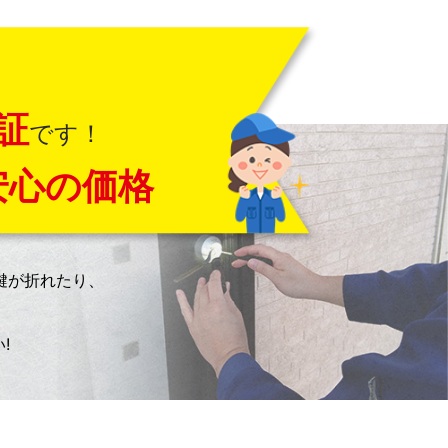
証
です！
安心の価格
鍵が折れたり、
!