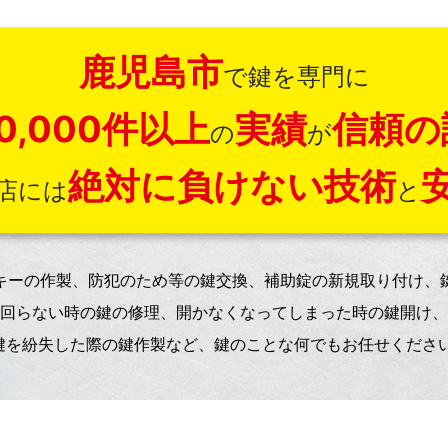
鹿児島市
で鍵を専門に
0,000件以上
実績
信頼の
の
が
絶対に負けない技術
店には
と
キーの作製、防犯のため等の鍵交換、補助錠の新規取り付け、
回らない時の鍵の修理、開かなくなってしまった時の鍵開け、
鍵を紛失した際の鍵作製など、鍵のことな何でもお任せください