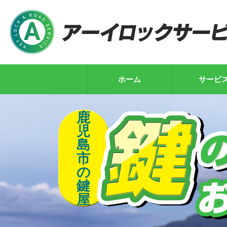
ホーム
サービ
鹿
児
島
市
の
鍵
屋