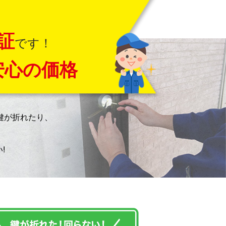
証
です！
安心の価格
鍵が折れたり、
!