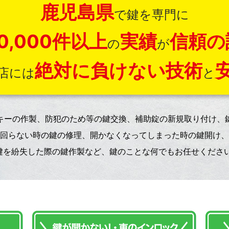
鹿児島県
で鍵を専門に
0,000件以上
実績
信頼の
の
が
絶対に負けない技術
店には
と
キーの作製、防犯のため等の鍵交換、補助錠の新規取り付け、
回らない時の鍵の修理、開かなくなってしまった時の鍵開け、
鍵を紛失した際の鍵作製など、鍵のことな何でもお任せください