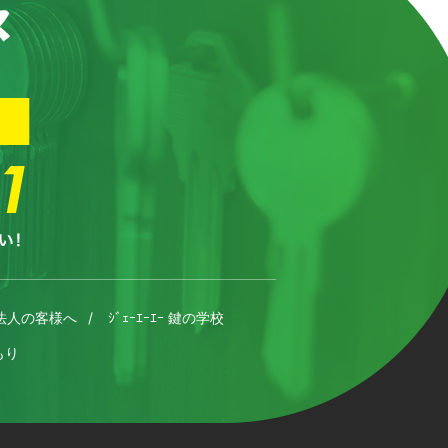
法人の客様へ
ｼﾞｪｰｴｰｴｰ 鍵の学校
もり