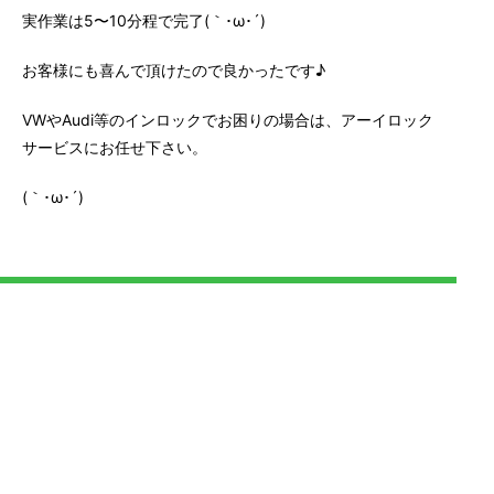
実作業は5〜10分程で完了(｀･ω･´)ゞ
お客様にも喜んで頂けたので良かったです♪
VWやAudi等のインロックでお困りの場合は、アーイロック
サービスにお任せ下さい。
(｀･ω･´)ゞ
ウェスト ケース破損に伴う開錠
2021.09.15
カテゴリー：
お知らせ
住宅
スタッフブロ
グ