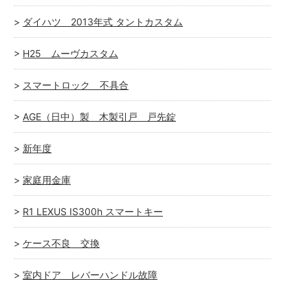
ダイハツ 2013年式 タントカスタム
H25 ムーヴカスタム
スマートロック 不具合
AGE（日中）製 木製引戸 戸先錠
新年度
家庭用金庫
R1 LEXUS IS300h スマートキー
ケース不良 交換
室内ドア レバーハンドル故障