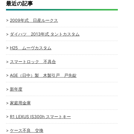
最近の記事
2009年式 日産ルークス
ダイハツ 2013年式 タントカスタム
H25 ムーヴカスタム
スマートロック 不具合
AGE（日中）製 木製引戸 戸先錠
新年度
家庭用金庫
R1 LEXUS IS300h スマートキー
ケース不良 交換