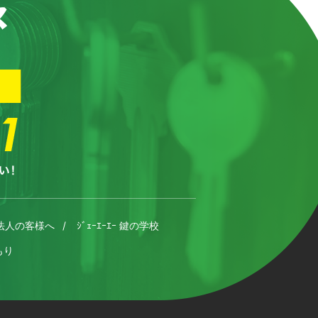
法人の客様へ
ｼﾞｪｰｴｰｴｰ 鍵の学校
もり