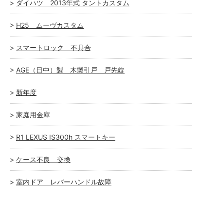
ダイハツ 2013年式 タントカスタム
H25 ムーヴカスタム
スマートロック 不具合
AGE（日中）製 木製引戸 戸先錠
新年度
家庭用金庫
R1 LEXUS IS300h スマートキー
ケース不良 交換
室内ドア レバーハンドル故障