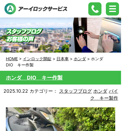
HOME
>
インロック開錠
>
日本車
>
ホンダ
>
ホンダ
DIO キー作製
ホンダ DIO キー作製
2025.10.22
カテゴリー：
スタッフブログ
ホンダ
バイ
ク キー製作