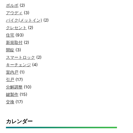
ボルボ
(2)
アウディ
(3)
バイク(メットイン)
(2)
クレセント
(2)
住宅
(93)
新規取付
(2)
開錠
(3)
スマートロック
(2)
キーチェンジ
(4)
室内戸
(1)
引戸
(17)
分解調整
(10)
鍵製作
(15)
交換
(17)
カレンダー