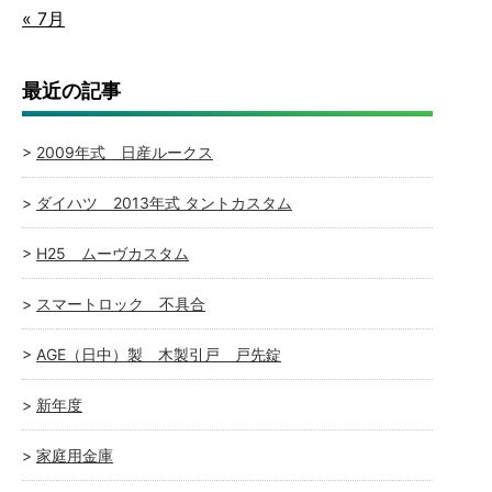
« 7月
最近の記事
2009年式 日産ルークス
ダイハツ 2013年式 タントカスタム
H25 ムーヴカスタム
スマートロック 不具合
AGE（日中）製 木製引戸 戸先錠
新年度
家庭用金庫