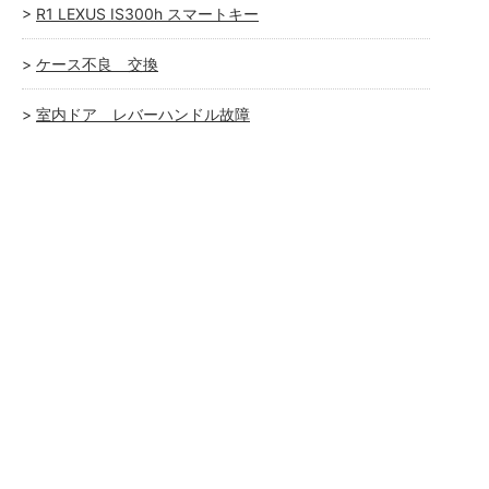
R1 LEXUS IS300h スマートキー
ケース不良 交換
室内ドア レバーハンドル故障