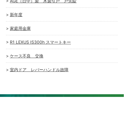
AGE（日中）製 木製引戸 戸先錠
新年度
家庭用金庫
R1 LEXUS IS300h スマートキー
ケース不良 交換
室内ドア レバーハンドル故障