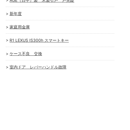
AGE（日中）製 木製引戸 戸先錠
新年度
家庭用金庫
R1 LEXUS IS300h スマートキー
ケース不良 交換
室内ドア レバーハンドル故障