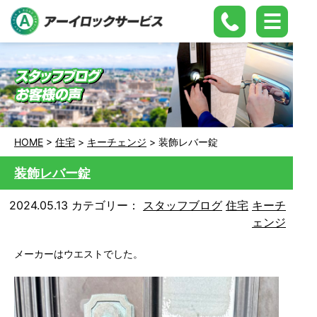
HOME
>
住宅
>
キーチェンジ
>
装飾レバー錠
装飾レバー錠
2024.05.13
カテゴリー：
スタッフブログ
住宅
キーチ
ェンジ
メーカーはウエストでした。