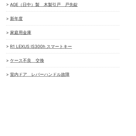
AGE（日中）製 木製引戸 戸先錠
新年度
家庭用金庫
R1 LEXUS IS300h スマートキー
ケース不良 交換
室内ドア レバーハンドル故障