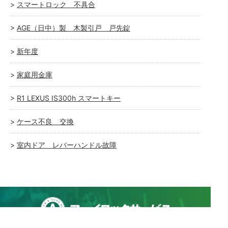
スマートロック 不具合
AGE（日中）製 木製引戸 戸先錠
新年度
家庭用金庫
R1 LEXUS IS300h スマートキー
ケース不良 交換
室内ドア レバーハンドル故障