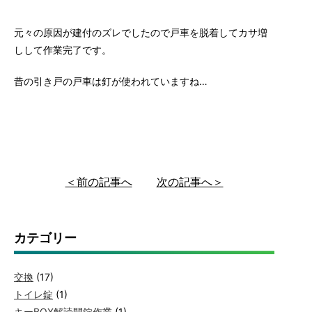
元々の原因が建付のズレでしたので戸車を脱着してカサ増
しして作業完了です。
昔の引き戸の戸車は釘が使われていますね…
＜前の記事へ
次の記事へ＞
カテゴリー
交換
(17)
トイレ錠
(1)
キーBOX解読開錠作業
(1)