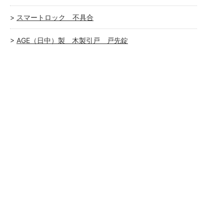
スマートロック 不具合
AGE（日中）製 木製引戸 戸先錠
新年度
家庭用金庫
R1 LEXUS IS300h スマートキー
ケース不良 交換
室内ドア レバーハンドル故障