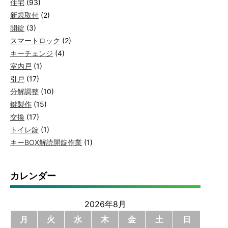
住宅
(93)
新規取付
(2)
開錠
(3)
スマートロック
(2)
キーチェンジ
(4)
室内戸
(1)
引戸
(17)
分解調整
(10)
鍵製作
(15)
交換
(17)
トイレ錠
(1)
キーBOX解読開錠作業
(1)
カレンダー
2026年8月
月
火
水
木
金
土
日