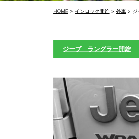
HOME
>
インロック開錠
>
外車
>
ジ
ジープ ラングラー開錠