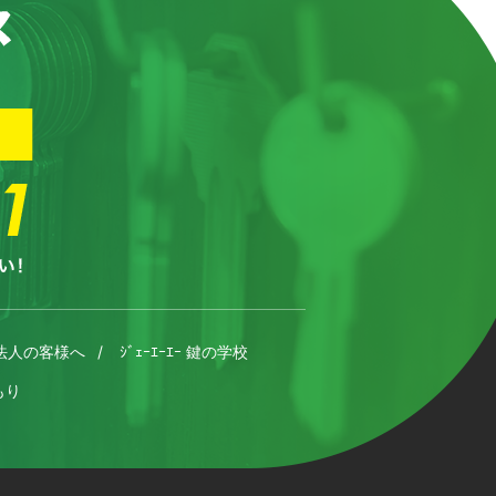
法人の客様へ
ｼﾞｪｰｴｰｴｰ 鍵の学校
もり