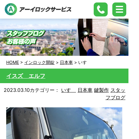
HOME
>
インロック開錠
>
日本車
>
いすゞ
イスズ エルフ
2023.03.10
カテゴリー：
いすゞ
日本車
鍵製作
スタッ
フブログ