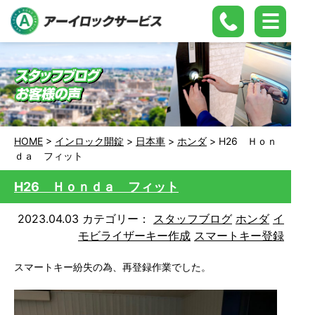
HOME
>
インロック開錠
>
日本車
>
ホンダ
>
H26 Ｈｏｎ
ｄａ フィット
H26 Ｈｏｎｄａ フィット
2023.04.03
カテゴリー：
スタッフブログ
ホンダ
イ
モビライザーキー作成
スマートキー登録
スマートキー紛失の為、再登録作業でした。