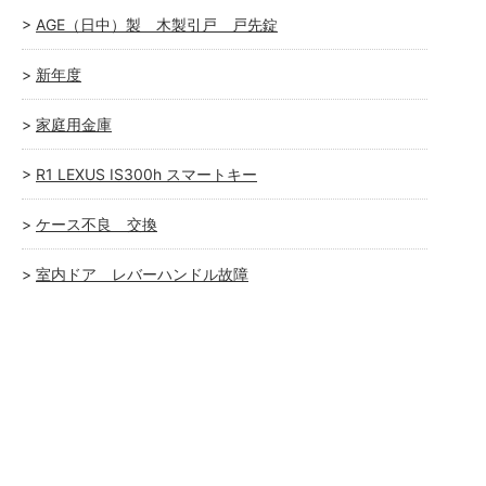
AGE（日中）製 木製引戸 戸先錠
新年度
家庭用金庫
R1 LEXUS IS300h スマートキー
ケース不良 交換
室内ドア レバーハンドル故障