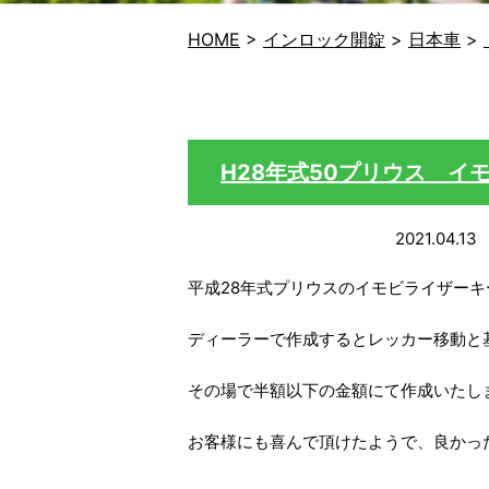
HOME
>
インロック開錠
>
日本車
>
H28年式50プリウス イ
2021.04.13
平成28年式プリウスのイモビライザー
ディーラーで作成するとレッカー移動と
その場で半額以下の金額にて作成いたし
お客様にも喜んで頂けたようで、良かっ