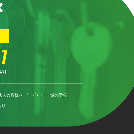
法人の客様へ
ｼﾞｪｰｴｰｴｰ 鍵の学校
もり