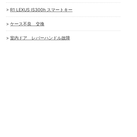
R1 LEXUS IS300h スマートキー
ケース不良 交換
室内ドア レバーハンドル故障