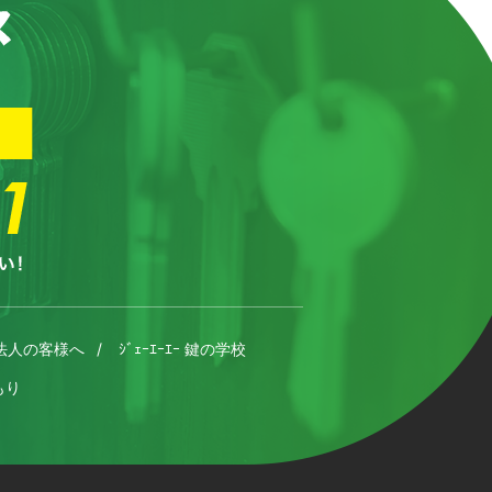
法人の客様へ
ｼﾞｪｰｴｰｴｰ 鍵の学校
もり