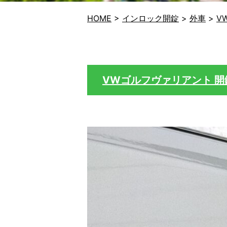
HOME
>
インロック開錠
>
外車
>
V
VWゴルフヴァリアント 開