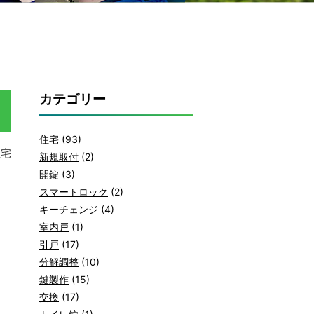
カテゴリー
住宅
(93)
住宅
新規取付
(2)
開錠
(3)
スマートロック
(2)
キーチェンジ
(4)
室内戸
(1)
引戸
(17)
分解調整
(10)
鍵製作
(15)
交換
(17)