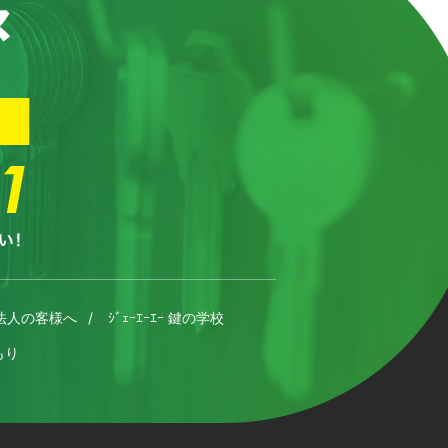
法人の客様へ
ｼﾞｪｰｴｰｴｰ 鍵の学校
もり