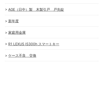
AGE（日中）製 木製引戸 戸先錠
新年度
家庭用金庫
R1 LEXUS IS300h スマートキー
ケース不良 交換
室内ドア レバーハンドル故障